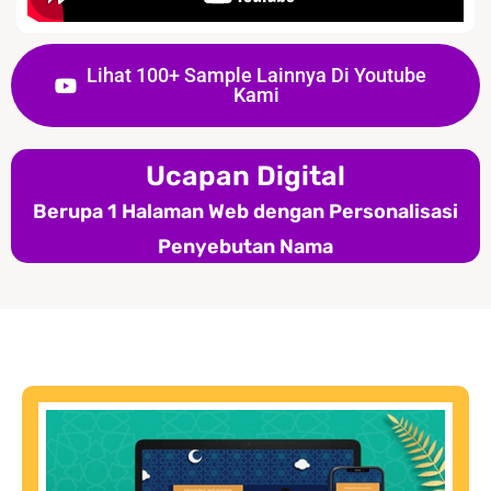
Lihat 100+ Sample Lainnya Di Youtube
Kami
Ucapan Digital
Berupa 1 Halaman Web dengan Personalisasi
Penyebutan Nama